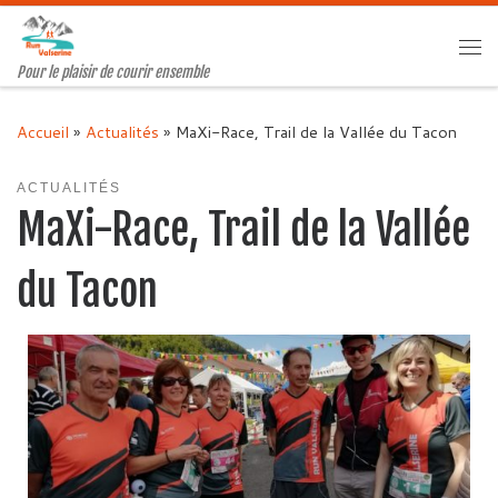
Passer au contenu
Me
Pour le plaisir de courir ensemble
Accueil
»
Actualités
»
MaXi-Race, Trail de la Vallée du Tacon
ACTUALITÉS
MaXi-Race, Trail de la Vallée
du Tacon