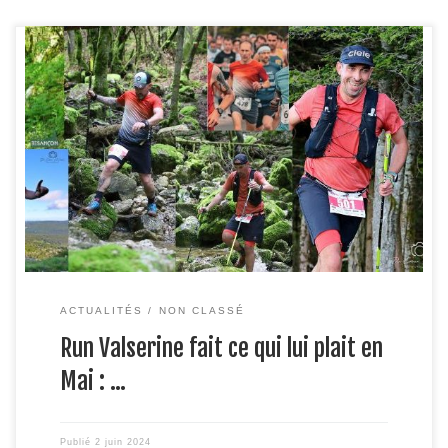
Le mois de mai a été riche en émotions pour les membres
de Run Valserine, qui ont brillé sur plusieurs courses de
trail à travers la région et au-delà. Nos adhérents ont
relevé de nombreux défis, parcourant des distances
variées et affrontant des dénivelés impressionnants. Voici
un récapitulatif des performances […]
ACTUALITÉS
NON CLASSÉ
Run Valserine fait ce qui lui plait en
Mai : …
Publié
2 juin 2024