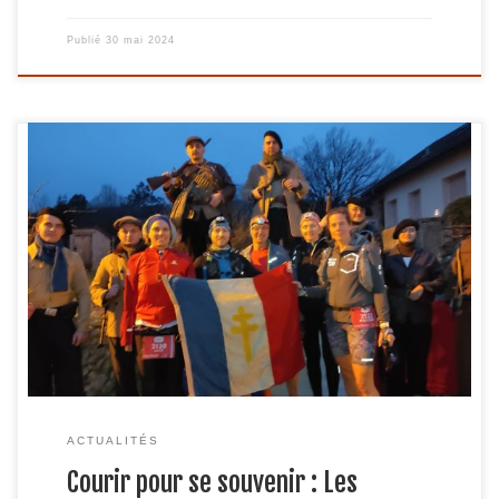
Publié
30 mai 2024
Le 17 février 2024 restera gravé dans les mémoires des
coureurs de Run Valserine, qui ont relevé avec brio le défi
du trail nocturne historique entre Ambérieu-en-Bugey et
Oyonnax, la Trace des Maquisards de l’Ain. Après le
succès retentissant de ses précédentes éditions, cette
course unique a attiré l’attention de […]
ACTUALITÉS
Courir pour se souvenir : Les