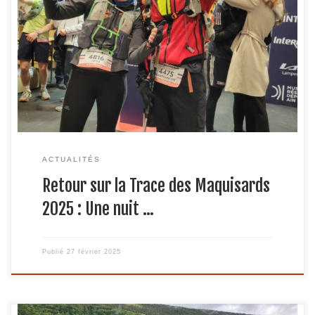
Le samedi 15 février 2025, Run Valserine a une nouvelle
fois pris part à la Trace des Maquisards, un trail nocturne
mythique reliant Ambérieu-en-Bugey à Oyonnax. Cette
édition a offert des conditions extrêmes avec un froid
mordant et un terrain gelé, rendant chaque foulée plus
exigeante. Une épreuve hors normes […]
ACTUALITÉS
Retour sur la Trace des Maquisards
2025 : Une nuit …
Publié
27 février 2025