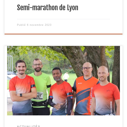
Semi-marathon de Lyon
Publié
6 novembre 2023
Le Défi du Fort L’Ecluse est une course unique sur un site
exceptionnel; un site chargé d’histoire, mêlant à la fois
patrimoine culturel et paysages grandioses… Ses parcours
de 12 ou 19km, mêlent routes et chemins, larges pistes et
monotraces… Au départ du village de Léaz, les parcours
traversent des […]
ACTUALITÉS