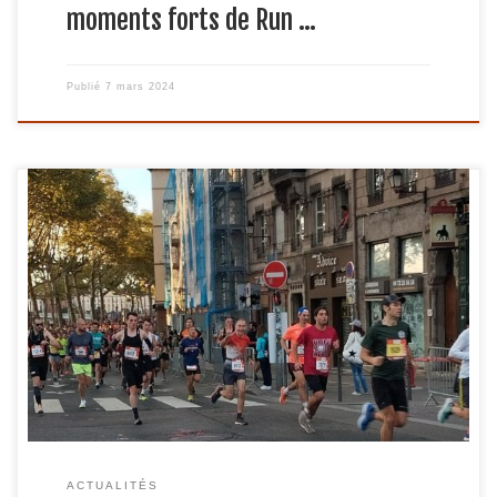
moments forts de Run …
Publié
7 mars 2024
Le Run in Lyon, c’est 4 parcours dans une ville superbe,
chargée d’histoire et de culture. C’est sur la distance semi-
marathon que Jacques, notre maître de la piste s’est
qualifié pour les championnats de France le 22 octobre
dernier en bouclant sa course en moins d’1 heure 30. Tous
les […]
ACTUALITÉS