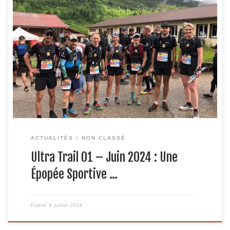
Nos valeureux coureurs ont relevé le défi avec brio lors de
l’Ultra Trail 01 qui s’est tenu au mois de juin. Ce fut une
épreuve de courage, de détermination et d’endurance
exceptionnelle pour tous les participants. Performances
Exceptionnelles sur 100 km Maxime, Tony, David et
Jérôme ont fait preuve d’une […]
ACTUALITÉS
NON CLASSÉ
Ultra Trail 01 – Juin 2024 : Une
Épopée Sportive …
Publié
4 juillet 2024