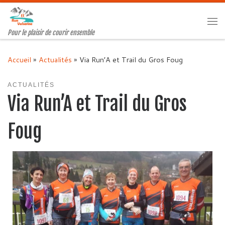
Passer au contenu
Me
Pour le plaisir de courir ensemble
Accueil
»
Actualités
»
Via Run’A et Trail du Gros Foug
ACTUALITÉS
Via Run’A et Trail du Gros
Foug