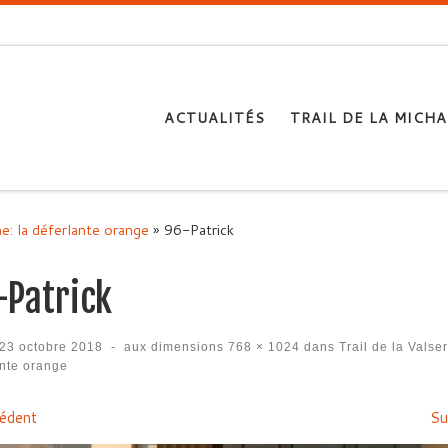
ACTUALITÉS
TRAIL DE LA MICHA
ne: la déferlante orange
»
96-Patrick
-Patrick
23 octobre 2018
-
aux dimensions
768 × 1024
dans
Trail de la Valser
ante orange
igation des images
édent
Su