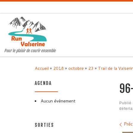
Passer au contenu
Pour le plaisir de courir ensemble
Accueil
»
2018
»
octobre
»
23
»
Trail de la Valseri
AGENDA
96
Aucun évènement
Publié
déferl
Nav
Préc
SORTIES