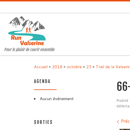
Passer au contenu
Pour le plaisir de courir ensemble
Accueil
»
2018
»
octobre
»
23
»
Trail de la Valseri
AGENDA
66
Aucun évènement
Publié
déferl
Nav
Préc
SORTIES