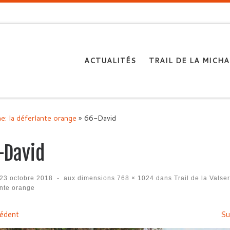
ACTUALITÉS
TRAIL DE LA MICHA
ne: la déferlante orange
»
66-David
-David
23 octobre 2018
-
aux dimensions
768 × 1024
dans
Trail de la Valser
ante orange
igation des images
édent
Su