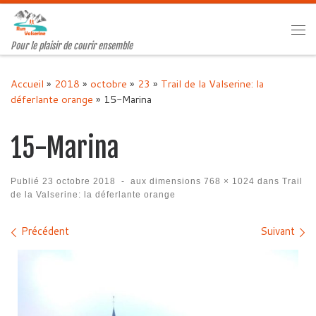
Passer au contenu
Me
Pour le plaisir de courir ensemble
Accueil
»
2018
»
octobre
»
23
»
Trail de la Valserine: la
déferlante orange
»
15-Marina
15-Marina
Publié
23 octobre 2018
-
aux dimensions
768 × 1024
dans
Trail
de la Valserine: la déferlante orange
Navigation des images
Précédent
Suivant