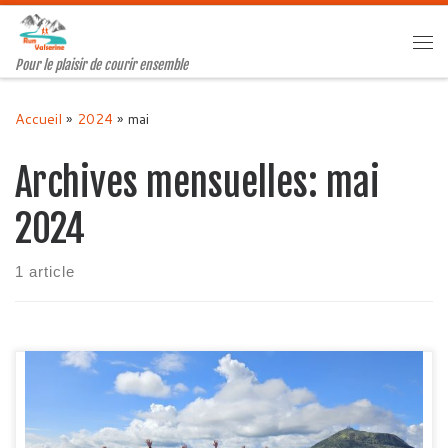
Passer au contenu
Me
Pour le plaisir de courir ensemble
Accueil
»
2024
»
mai
Archives mensuelles:
mai
2024
1 article
Un week-end inoubliable pour renforcer les liens Run
Valserine a organisé un week-end mémorable en Auvergne