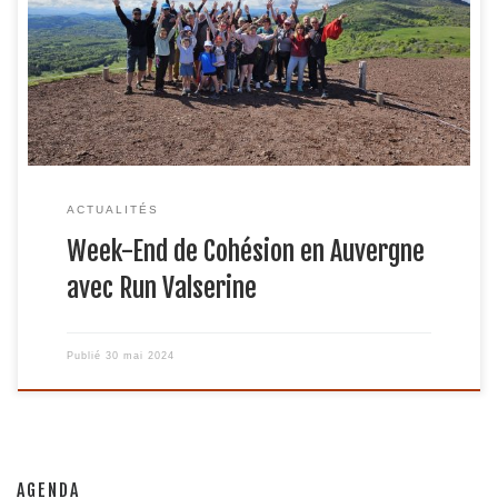
lors de la Pentecôte, offrant aux participants l’opportunité
de partager des moments de cohésion et de découverte
dans une région riche en paysages et en histoire. Samedi :
Départ pour Clermont-Ferrand Le samedi, nous […]
ACTUALITÉS
Week-End de Cohésion en Auvergne
avec Run Valserine
Publié
30 mai 2024
AGENDA