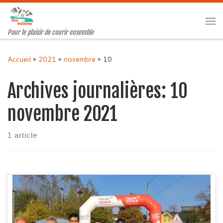
Passer au contenu
Me
Pour le plaisir de courir ensemble
Accueil
»
2021
»
novembre
»
10
Archives journalières:
10
novembre 2021
1 article
Ce week-end, une quinzaine de membres de Run Valserine
était de sortie… 20Km de Genève Pour une fois, Jef a