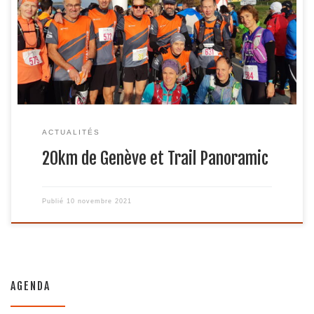
mangé du bitume. De dimanche c’était les 20km de
Genève aéroport.Une course sur route, une 1ère pour moi
depuis des années.Ma boîte nous offrant la course, je ne
pouvais qu’y […]
ACTUALITÉS
20km de Genève et Trail Panoramic
Publié
10 novembre 2021
AGENDA