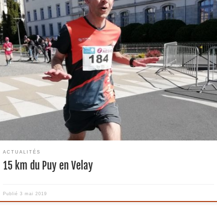
cques s’est rendu à son traditionnel rendez-vous du 1ier mai. Me voilà po
 25ème fois au départ de cette course des 15 km internationaux du Puy e
lay. Pas d’objectif particulier pour ma première course de l’année si ce n’e
lier l’arrivée en moins de 1h05. En effet je […]
ACTUALITÉS
15 km du Puy en Velay
Publié
3 mai 2019